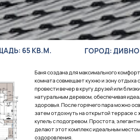
 65 КВ.М.
ГОРОД: ДИВНОГОРСК
Баня создана для максимального комфорта и наслажде
комната совмещает кухню и зону отдыха с уютным дива
провести вечер в кругу друзей или близких. Парилка 
натуральным деревом, обеспечивая идеальный микрок
здоровья. После горячего пара можно освежиться в ду
затем отдохнуть на открытой террасе с живописным ви
купель с подогревом. Простота, элегантность и гармо
делают этот комплекс идеальным местом для полноце
оздоровления.