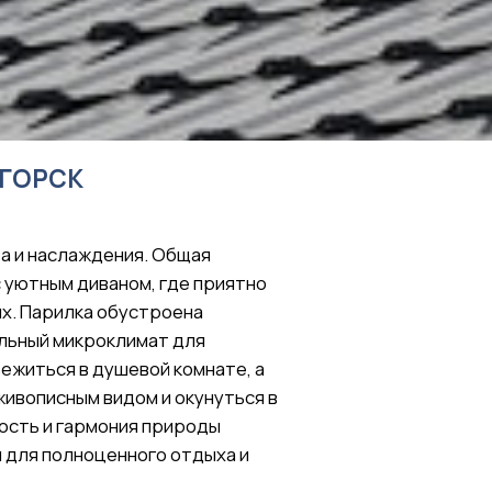
ния. Общая
ном, где приятно
обустроена
лимат для
шевой комнате, а
дом и окунуться в
ния природы
нного отдыха и