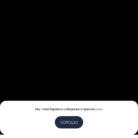
ПОЛУЧИТЕ БЕСПЛАТНУЮ
КОНСУЛЬТАЦИЮ
Будем рады воплотить в жизнь ваши
мечты. Поделитесь ими
Мы тоже бережно собираем и храним
куки
ХОРОШО