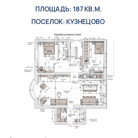
Современный ритм — в каждом решении.
Дизайн адаптирован под динамичный образ
жизни. Минимум визуального шума,
максимум удобства: ничего лишнего,
только практичность, стиль и лёгкость
восприятия.