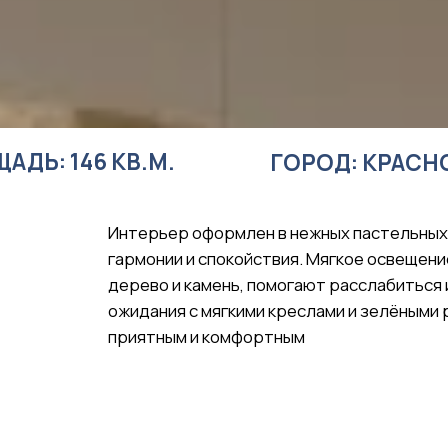
 146 КВ.М.
ГОРОД: КРАСНОЯРСК
Интерьер оформлен в нежных пастельных тонах, созд
гармонии и спокойствия. Мягкое освещение и натуральн
дерево и камень, помогают расслабиться и забыть о в
ожидания с мягкими креслами и зелёными растениями 
приятным и комфортным